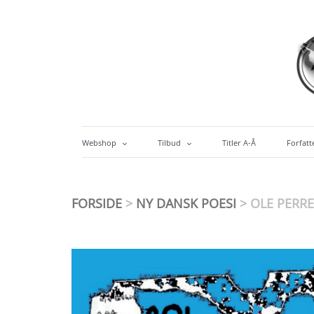
Skip
to
content
Det Poetiske Bureaus Forlag
detpoetiskebureau.dk
Webshop
Tilbud
Titler A-Å
Forfatt
Salgsbetingelser
Forfatterskabstilbud
Alle 
Alternativ betaling
FORSIDE
>
NY DANSK POESI
> OLE PERRE