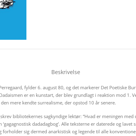
Beskrivelse
Perregaard, fylder 6. august 80, og det markerer Det Poetiske B
. Dadaismen er en kunstart, der blev grundlagt i reaktion mod 1. 
or den mere kendte surrealisme, der opstod 10 år senere.
skrev bibliotekernes sagkyndige lektør: “Hvad er meningen med d
n ‘gagagnostisk dadadagbog’. Alle teksterne er daterede og lavet 
 og forholder sig dermed anarkistisk og legende til alle konvent