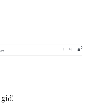
0
SEARCH BUTTON
akt
 gid!