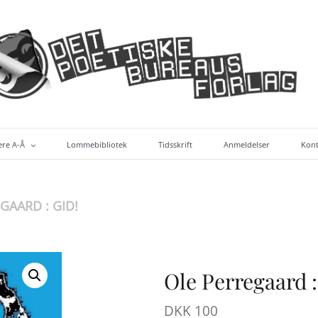
ere A-Å
Lommebibliotek
Tidsskrift
Anmeldelser
Kont
bøger (alf. efter forf.)
GAARD : GID!
Ole Perregaard :
DKK
100