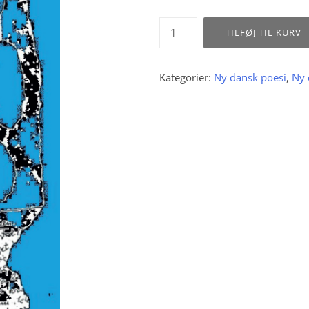
Ole
TILFØJ TIL KURV
Perregaard
:
gid!
Kategorier:
Ny dansk poesi
,
Ny 
antal