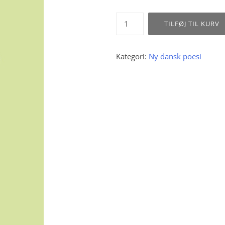
Jørgen
TILFØJ TIL KURV
Nash
:
Leve
Kategori:
Ny dansk poesi
livet
antal