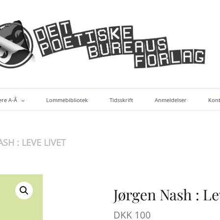
ere A-Å
Lommebibliotek
Tidsskrift
Anmeldelser
Kont
bøger (alf. efter forf.)
SH : LEVE LIVET
Jørgen Nash : Le
DKK
100