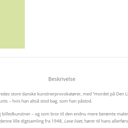
Beskrivelse
redes store danske kunstnerprovokatører, med “mordet på Den Li
ts – hvis han altså stod bag, som han påstod.
og billedkunstner – og som bror til den endnu mere berømte maler
 denne lille digtsamling fra 1948,
Leve livet
, hører til hans allerfør