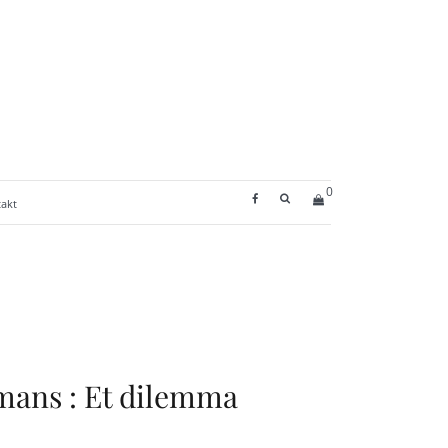
0
SEARCH BUTTON
akt
mans : Et dilemma