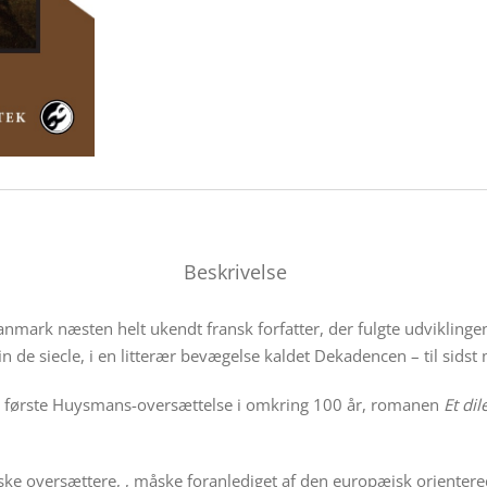
Beskrivelse
nmark næsten helt ukendt fransk forfatter, der fulgte udviklingen
 de siecle, i en litterær bevægelse kaldet Dekadencen – til sidst 
 første Huysmans-oversættelse i omkring 100 år, romanen
Et di
 danske oversættere, , måske foranlediget af den europæisk oriente