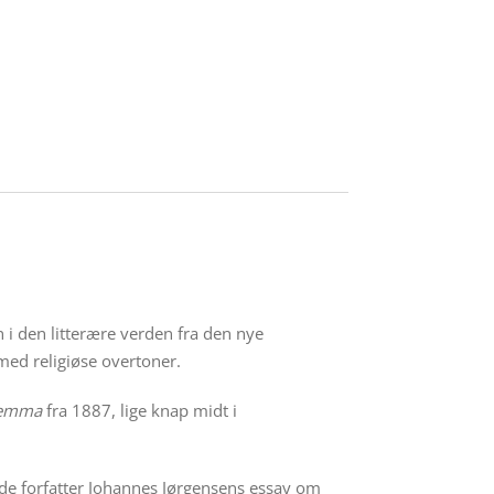
 i den litterære verden fra den nye
med religiøse overtoner.
lemma
fra 1887, lige knap midt i
rede forfatter Johannes Jørgensens essay om