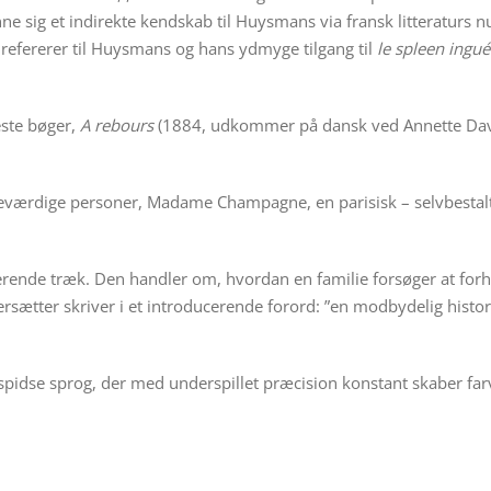
sig et indirekte kendskab til Huysmans via fransk litteraturs nu
refererer til Huysmans og hans ydmyge tilgang til
le spleen ingué
este bøger,
A rebours
(1884, udkommer på dansk ved Annette Dav
ærdige personer, Madame Champagne, en parisisk – selvbestaltet
rende træk. Den handler om, hvordan en familie forsøger at forhi
rsætter skriver i et introducerende forord: ”en modbydelig histo
espidse sprog, der med underspillet præcision konstant skaber fa