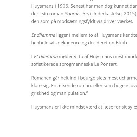
Huysmans i 1906. Senest har man dog kunnet danne 
der i sin roman
Soumission
(Underkastelse, 2015) 
den som på modsætningsfyldt vis driver værket.
Et dilemma
ligger i mellem to af Huysmans kendt
henholdsvis dekadence og decideret ondskab.
I
Et dilemma
møder vi to af Huysmans mest mindev
sofistikerede sprogmenneske Le Ponsart.
Romanen går helt ind i bourgoisiets mest ucharme
klare sig. En ætsende roman. eller som bogens ove
griskhed og manipulation.”
Huysmans er ikke mindst værd at læse for sit syl