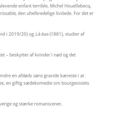
levende enfant terrible, Michel Houellebecq,
rissable
, den uhelbredelige livslede. For det er
id i 2019/20) og
Là-bas
(1881), studier af
 – beskytter af kvinder i nød og det
ndre en afdøds søns gravide kæreste i at
rie, en giftig sædekomedie om bourgeoisiets
rverige og stærke romanscener.