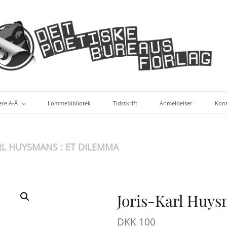
ere A-Å
Lommebibliotek
Tidsskrift
Anmeldelser
Kont
bøger (alf. efter forf.)
RL HUYSMANS : ET DILEMMA
Joris-Karl Huys
DKK
100