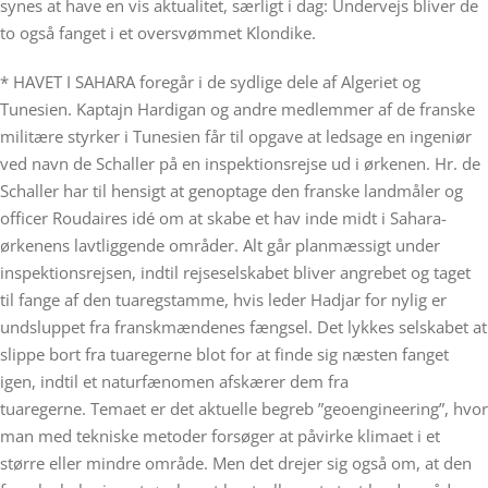
synes at have en vis aktualitet, særligt i dag: Undervejs bliver de
to også fanget i et oversvømmet Klondike.
* HAVET I SAHARA foregår i de sydlige dele af Algeriet og
Tunesien. Kaptajn Hardigan og andre medlemmer af de franske
militære styrker i Tunesien får til opgave at ledsage en ingeniør
ved navn de Schaller på en inspektionsrejse ud i ørkenen. Hr. de
Schaller har til hensigt at genoptage den franske landmåler og
officer Roudaires idé om at skabe et hav inde midt i Sahara-
ørkenens lavtliggende områder. Alt går planmæssigt under
inspektionsrejsen, indtil rejseselskabet bliver angrebet og taget
til fange af den tuaregstamme, hvis leder Hadjar for nylig er
undsluppet fra franskmændenes fængsel. Det lykkes selskabet at
slippe bort fra tuaregerne blot for at finde sig næsten fanget
igen, indtil et naturfænomen afskærer dem fra
tuaregerne. Temaet er det aktuelle begreb ”geoengineering”, hvor
man med tekniske metoder forsøger at påvirke klimaet i et
større eller mindre område. Men det drejer sig også om, at den