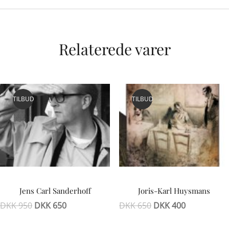
Relaterede varer
TILBUD
TILBUD
Jens Carl Sanderhoff
Joris-Karl Huysmans
DKK
950
DKK
650
DKK
650
DKK
400