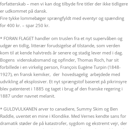
forfatterskab – men vi kan dog tilbyde fire titler der ikke tidligere
er udkommet på dansk.
Fire tykke lommebøger sprængfyldt med eventyr og spænding
for 400 kr. – spar 250 kr.
* FORAN FLAGET handler om truslen fra et nyt supervåben og
udgør en tidlig, litterær forudsigelse af tilstande, som verden
kom til at kende halvtreds år senere og stadig lever med i dag.
Bogens videnskabsmand og opfinder, Thomas Roch, har sit
forbillede i en virkelig person, François Eugène Turpin (1848-
1927), en fransk kemiker, der hovedsagelig arbejdede med
udvikling af eksplosiver. Et nyt sprængstof baseret på pikrinsyre
blev patenteret i 1885 og taget i brug af den franske regering i
1887 under navnet melanit.
* GULDVULKANEN arver to canadiere, Summy Skim og Ben
Raddle, uventet en mine i Klondike. Med Vernes kendte sans for
dramatik støder de på katastrofer, sygdom og ekstremt vejr, der