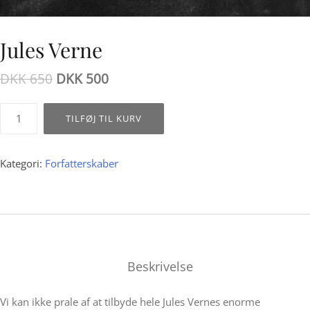
Jules Verne
DKK
650
DKK
500
Jules
TILFØJ TIL KURV
Verne
antal
Kategori:
Forfatterskaber
Beskrivelse
Vi kan ikke prale af at tilbyde hele Jules Vernes enorme