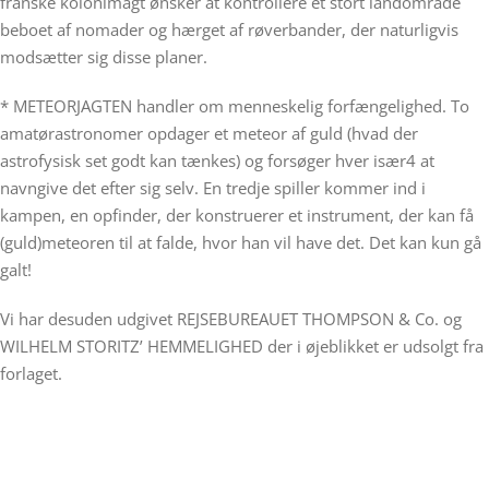
franske kolonimagt ønsker at kontrollere et stort landområde
beboet af nomader og hærget af røverbander, der naturligvis
modsætter sig disse planer.
* METEORJAGTEN handler om menneskelig forfængelighed. To
amatørastronomer opdager et meteor af guld (hvad der
astrofysisk set godt kan tænkes) og forsøger hver især4 at
navngive det efter sig selv. En tredje spiller kommer ind i
kampen, en opfinder, der konstruerer et instrument, der kan få
(guld)meteoren til at falde, hvor han vil have det. Det kan kun gå
galt!
Vi har desuden udgivet REJSEBUREAUET THOMPSON & Co. og
WILHELM STORITZ’ HEMMELIGHED der i øjeblikket er udsolgt fra
forlaget.