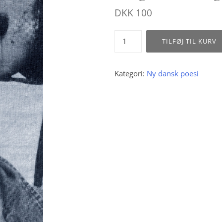
DKK
100
Tage
TILFØJ TIL KURV
Sørensen
:
Brug
Kategori:
Ny dansk poesi
hovedet
og
ikke
halen
antal