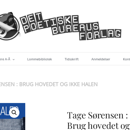
ere A-Å
Lommebibliotek
Tidsskrift
Anmeldelser
Kont
bøger (alf. efter forf.)
ENSEN : BRUG HOVEDET OG IKKE HALEN
Tage Sørensen :
Brug hovedet og