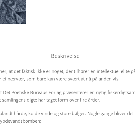
Beskrivelse
er, at det faktisk ikke er noget, der tilhører en intellektuel elite
er et nærvær, som bare kan være svært at nå på anden vis.
at Det Poetiske Bureaus Forlag præsenterer en rigtig fiskerdigtsa
samlingens digte har taget form over fire årtier.
 blandt hårde, kolde vinde og store bølger. Nogle gange bliver de
g, Dybdevandsbomben: