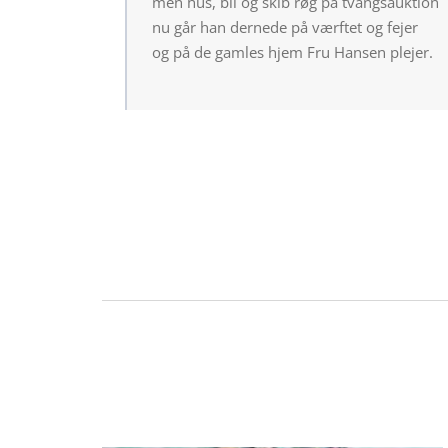
men hus, bil og skib røg på tvangsauktion
nu går han dernede på værftet og fejer
og på de gamles hjem Fru Hansen plejer.