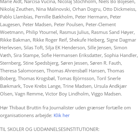
Marie Aidt, Narcisa Vucina, Nicolaj Stochholm, Niels Bo Bojesen,
Nikolaj Zeuthen, Nina Malinovski, Orhan Dogru, Otto Dickmeiss,
Pablo Llambías, Pernille Bækholm, Peter Hermann, Peter
Laugesen, Peter Madsen, Peter Poulsen, Peter-Clement
Woetmann, Philip Ytournel, Rasmus Julius, Rasmus Sand Høyer,
Rikke Bakman, Rikke Roger Reif, Shekufe Heiberg, Signe Dagmar
Herlevsen, Silas Toft, Silja EK Henderson, Sille Jensen, Simon
Væth, Sira Stampe, Sofie Hermansen Eriksdatter, Sophia Handler,
Sternberg, Stine Spedsbjerg, Søren Jessen, Søren R. Fauth,
Theresa Salomonsen, Thomas Ahrensbøll Hansen, Thomas
Boberg, Thomas Krogsbøl, Tomas Björnsson, Toril Snerle
Bækmark, Tove Krebs Lange, Trine Madsen, Ursula Andkjær
Olsen, Vagn Remme, Victor Boy Lindholm, Viggo Madsen.
Hør Thibaut Bruttin fra Journalister uden grænser fortælle om
organisationens arbejde:
Klik her
TIL SKOLER OG UDDANNELSESINSTITUTIONER: