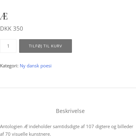
Æ
DKK
350
Æ
TILFØJ TIL KURV
antal
Kategori:
Ny dansk poesi
Beskrivelse
Antologien
Æ
indeholder samtidsdigte af 107 digtere og billeder
af 70 visuelle kunstnere.