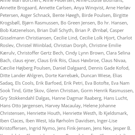
Anne Mari Borchert, Anne Pedersen, Anne-Louise Bosmans,
Annette Brogaard, Annette Carlsen, Anya Winqvist, Arne Herløv
Petersen, Asger Schnack, Bente Høegh, Birde Poulsen, Birgitte
Krogsbøll, Bjørn Rasmussen, Bo Green Jensen, Bo hr. Hansen,
Bob Katzenelson, Brian Dall Schyth, Brian P. Ørnbøl, Casper
Gisselmann Christiansen, Cecilie Lind, Cecilie Lolk Hjort, Charlot
Roslev, Christel Wiinblad, Christian Dorph, Christine Emilie
Kærulv, Christoffer Gertz Bech, Cindy Lynn Brown, Clara Selina
Bach, claus ejner, Claus Erik Riis, Claus Høxbroe, Claus Nivaa,
Cæcilie Højberg Poulsen, Daniel Dalgaard, Dennis Gade Kofod,
Ditte Lander Ahlgren, Dorte Karrebæk, Duncan Wiese, Elias
Sadaq, Els Cools, Erik Barfoed, Erik Petri, Eva Botofte, Eva Nam
Sook Tind, Gitte Skov, Glenn Christian, Gorm Henrik Rasmussen,
Gry Stokkendahl Dalgas, Hanne Dagmar Raaberg, Hans Lucht,
Hans Otto Jørgensen, Harvey Macaulay, Helene Johanne
Christensen, Henriette Houth, Henriette Westh, Ib Kjeldsmark,
Iben Claces, Iben West, Ida Rørholm Davidsen, Inger-Lise
Kristoffersen, Ingrid Nymo, Jens Fink-Jensen, Jens Nex, Jesper B.