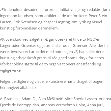
Æ
indeholder desuden et forord af initiativtager og redaktør Jørn
Ingemann Knudsen, samt artikler af de tre forskere, Peter Stein
Larsen, Erik Svendsen og Kasper Lægring, om lyrik og visuel
kunst og forbindelsen derimellem.
Alt overskud ved salget af
Æ
går ubeskåret til de to NGO’er
Læger uden Grænser og Journalister uden Grænser. Alle, der har
været involveret i arbejdet med antologien
Æ
, har stillet deres
kunst og arbejdskraft gratis til rådighed som udtryk for deres
uforbeholdne støtte til de to organisationers enestående og
vigtige virke.
Følgende digtere og visuelle kunstnere har bidraget til bogen –
her angivet alfabetisk:
A. Bramsen, Adam O., Alen Mešković, Alice Snerle Lassen, Andrea
Fjordside Pontoppidan, Andreas Vermehren Holm, Anna Juul,