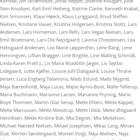
Korndal, Jon Skræntskov, Jonas Reppel, Josefine Klougart, Julie
Sten-Knudsen, Karl-Emil Heiberg, Katrine Clante, Kenneth Krabat,
Kim Simonsen, Klaus Høeck, Klaus Lynggaard, Knud Steffen
Nielsen, Kristiane Hauer, Kristina Holgersen, Kristina Stoltz, Lars
Andersen, Lars Horneman, Lars Refn, Lars Vegas Nielsen, Lars-
Emil Woetmann, Lars-Ole Nejstgaard, Lavinia Chrestensen, Lea
Hebsgaard Andersen, Lea Marie Løppenthin, Lene Bang, Lene
Henningsen, Lillian Brøgger, Line Birgitte, Line Malling Schmidt,
Linda Karen Prahl J., Lív Maria Róadóttir Jæger, Liv Sejrbo
Lidegaard, Lotte Kjøller, Louise Juhl Dalsgaard, Louise Thrane
Jensen, Luca Engberg Talamona, Mads Eslund, Mads Mygind,
Maja Bærenholdt, Maja Lucas, Majse Aymo-Boot, Malte Tellerup,
Maria Buchmann, Marianne Larsen, Marianne Pryning, Marie
Boye Thomsen, Martin Glaz Serup, Mette Ehlers, Mette Kappel,
Mette Marcussen, Mette Moestrup, Mette Uldal, Mette Østgaard
Henriksen, Mette-Kirstine Bak, Mia Degner, Mia Mottelson,
Michael Næsted Nielsen, Mikael Josephsen, Mikas Lang, Mirian
Due, Morten Søndergaard, Morten Voigt, Naja Abelsen, Naja