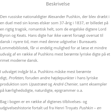
Beskrivelse
Den russiske nationaldigter Alexander Pushkin, der blev dræbt i
en duel med sin kones elsker som 37-årig i 1837, er billedet på
en rigtig tragisk, romantisk helt, som de engelske digtere Lord
Byron og Keats. Hans digte har ikke været forsøgt oversat til
dansk i nyere tid, men med denne udgivelse i Bureauets
Lommebibliotek, får vi endelig mulighed for at læse et mindre
udvalg af en række af Pushkins mest berømte lyriske digte på et
rimet moderne dansk.
I udvalget indgår bl.a. Pushkins måske mest berømte
digt,
Profeten
, foruden andre højdepunkter i hans lyriske
produktion som
Upastræet
og
André Chenier,
samt eksempler
på kærlighedsdigte, naturdigte, epigrammer o.a.
Bag i bogen er en række af digtenes tilblivelses- og
udgivelseshistorie fortalt ud fra Henri Troyats
Pushkin – en