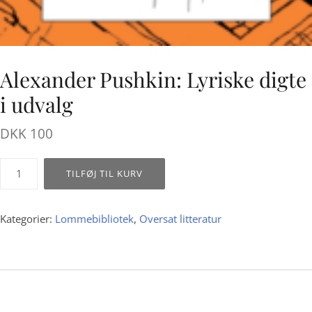
Alexander Pushkin: Lyriske digte
i udvalg
DKK
100
Alexander
TILFØJ TIL KURV
Pushkin:
Lyriske
digte
Kategorier:
Lommebibliotek
,
Oversat litteratur
i
udvalg
antal