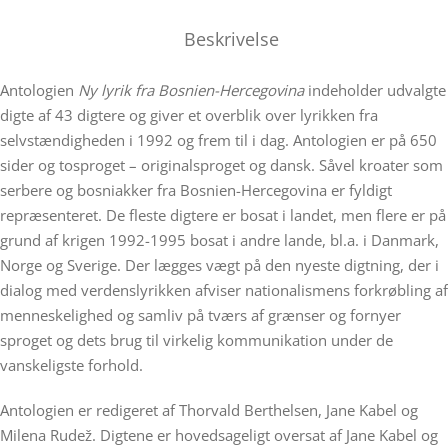
Beskrivelse
Antologien
Ny lyrik fra Bosnien-Hercegovina
indeholder udvalgte
digte af 43 digtere og giver et overblik over lyrikken fra
selvstændigheden i 1992 og frem til i dag. Antologien er på 650
sider og tosproget – originalsproget og dansk. Såvel kroater som
serbere og bosniakker fra Bosnien-Hercegovina er fyldigt
repræsenteret. De fleste digtere er bosat i landet, men flere er på
grund af krigen 1992-1995 bosat i andre lande, bl.a. i Danmark,
Norge og Sverige. Der lægges vægt på den nyeste digtning, der i
dialog med verdenslyrikken afviser nationalismens forkrøbling af
menneskelighed og samliv på tværs af grænser og fornyer
sproget og dets brug til virkelig kommunikation under de
vanskeligste forhold.
Antologien er redigeret af Thorvald Berthelsen, Jane Kabel og
Milena Rudež. Digtene er hovedsageligt oversat af Jane Kabel og