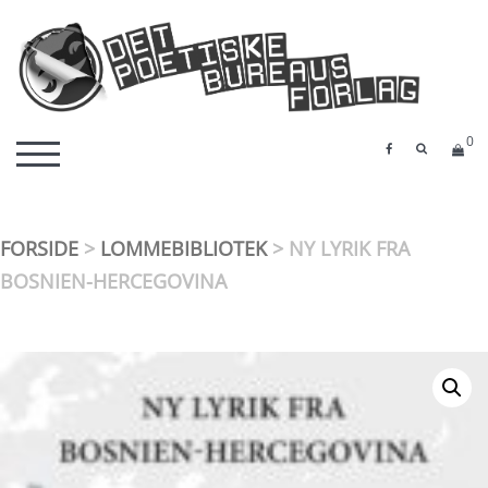
Skip
to
content
Det Poetiske Bureaus Forlag
detpoetiskebureau.dk
0
SEARCH 
TOGGLE MOBILE MENU
FORSIDE
>
LOMMEBIBLIOTEK
> NY LYRIK FRA
BOSNIEN-HERCEGOVINA