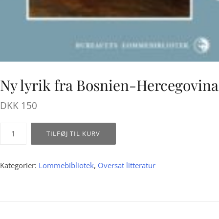
Ny lyrik fra Bosnien-Hercegovina
DKK
150
Ny
TILFØJ TIL KURV
lyrik
fra
Bosnien-
Kategorier:
Lommebibliotek
,
Oversat litteratur
Hercegovina
antal