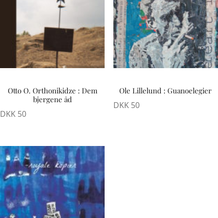
Otto O. Orthonikidze : Dem
Ole Lillelund : Guanoelegier
bjergene åd
DKK
50
DKK
50