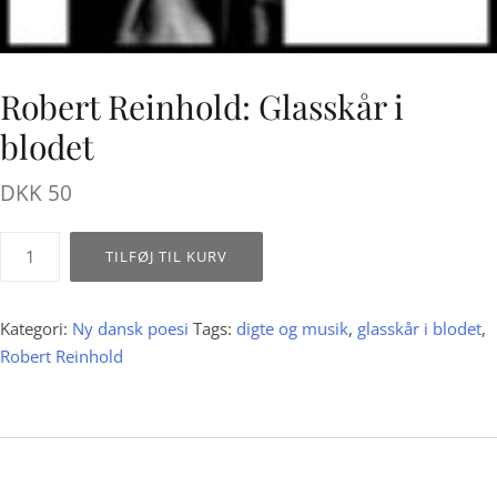
Robert Reinhold: Glasskår i
blodet
DKK
50
Robert
TILFØJ TIL KURV
Reinhold:
Glasskår
i
Kategori:
Ny dansk poesi
Tags:
digte og musik
,
glasskår i blodet
,
blodet
Robert Reinhold
antal