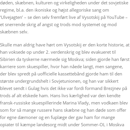
døden, skæbnen, kulturen og virkeligheden under det sovjetiske
regime, bl.a. den ikoniske og højst allegoriske sang om
‘Ulvejagten’ – se den selv fremført live af Vysotskij på YouTube –
et snerrende skrig af angst og trods mod systemet og mod
skæbnen selv.
Skulle man aldrig have hørt om Vysotskij er den korte historie, at
han voksede op under 2. verdenskrig og blev evakueret til
Sibirien da tyskerne nærmede sig Moskva; siden gjorde han først
karriere som skuespiller, hvor han nåede langt, men sangene,
der blev spredt på uofficielle kassettebånd gjorde ham til den
største undergrundshelt i Sovjetunionen, og han var sikkert
blevet sendt i Gulag hvis det ikke var fordi formand Brezjnev på
trods af alt elskede ham. Hans livs kærlighed var den kendte
fransk-russiske skuespillerinde Marina Vlady, men vodkaen blev
som for så mange russere hans skæbne og han døde som offer
for egne dæmoner og en fuplæge der gav ham for mange
opiater til kæmpe landesorg midt under Sommer-OL i Moskva