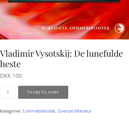
Vladimir Vysotskij: De lunefulde
heste
DKK
100
Vladimir
TILFØJ TIL KURV
Vysotskij:
De
lunefulde
Kategorier:
Lommebibliotek
,
Oversat litteratur
heste
antal