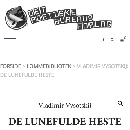
Skip
to
content
Det Poetiske Bureaus Forlag
detpoetiskebureau.dk
0
SEARCH 
TOGGLE MOBILE MENU
FORSIDE
>
LOMMEBIBLIOTEK
> VLADIMIR VYSOTSKIJ:
DE LUNEFULDE HESTE