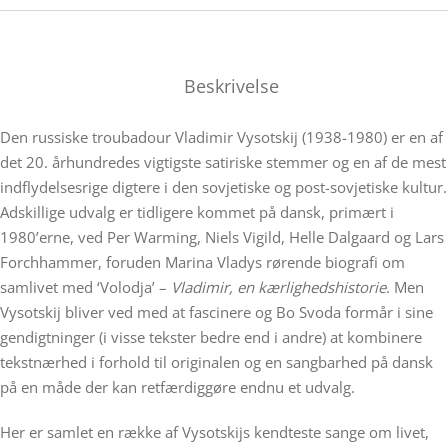
Beskrivelse
Den russiske troubadour Vladimir Vysotskij (1938-1980) er en af
det 20. århundredes vigtigste satiriske stemmer og en af de mest
indflydelsesrige digtere i den sovjetiske og post-sovjetiske kultur.
Adskillige udvalg er tidligere kommet på dansk, primært i
1980’erne, ved Per Warming, Niels Vigild, Helle Dalgaard og Lars
Forchhammer, foruden Marina Vladys rørende biografi om
samlivet med ‘Volodja’ –
Vladimir, en kærlighedshistorie
. Men
Vysotskij bliver ved med at fascinere og Bo Svoda formår i sine
gendigtninger (i visse tekster bedre end i andre) at kombinere
tekstnærhed i forhold til originalen og en sangbarhed på dansk
på en måde der kan retfærdiggøre endnu et udvalg.
Her er samlet en række af Vysotskijs kendteste sange om livet,