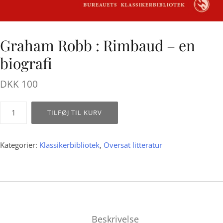
Graham Robb : Rimbaud – en
biografi
DKK
100
Graham
TILFØJ TIL KURV
Robb
:
Rimbaud
Kategorier:
Klassikerbibliotek
,
Oversat litteratur
-
en
biografi
antal
Beskrivelse