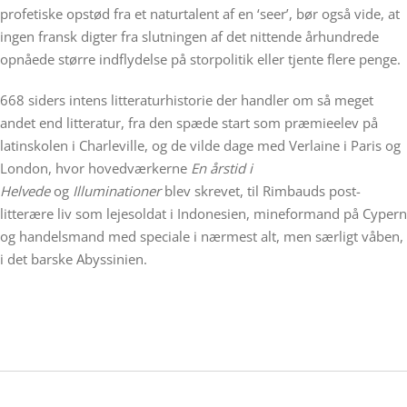
profetiske opstød fra et naturtalent af en ‘seer’, bør også vide, at
ingen fransk digter fra slutningen af det nittende århundrede
opnåede større indflydelse på storpolitik eller tjente flere penge.
668 siders intens litteraturhistorie der handler om så meget
andet end litteratur, fra den spæde start som præmieelev på
latinskolen i Charleville, og de vilde dage med Verlaine i Paris og
London, hvor hovedværkerne
En årstid i
Helvede
og
Illuminationer
blev skrevet, til Rimbauds post-
litterære liv som lejesoldat i Indonesien, mineformand på Cypern
og handelsmand med speciale i nærmest alt, men særligt våben,
i det barske Abyssinien.