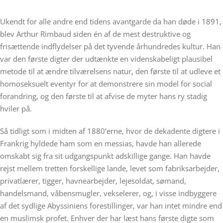
Ukendt for alle andre end tidens avantgarde da han døde i 1891,
blev Arthur Rimbaud siden én af de mest destruktive og
frisættende indflydelser på det tyvende århundredes kultur. Han
var den første digter der udtænkte en videnskabeligt plausibel
metode til at ændre tilværelsens natur, den første til at udleve et
homoseksuelt eventyr for at demonstrere sin model for social
forandring, og den første til at afvise de myter hans ry stadig
hviler på.
Så tidligt som i midten af 1880’erne, hvor de dekadente digtere i
Frankrig hyldede ham som en messias, havde han allerede
omskabt sig fra sit udgangspunkt adskillige gange. Han havde
rejst mellem tretten forskellige lande, levet som fabriksarbejder,
privatlærer, tigger, havnearbejder, lejesoldat, sømand,
handelsmand, våbensmugler, vekselerer, og, i visse indbyggere
af det sydlige Abyssiniens forestillinger, var han intet mindre end
en muslimsk profet. Enhver der har læst hans første digte som